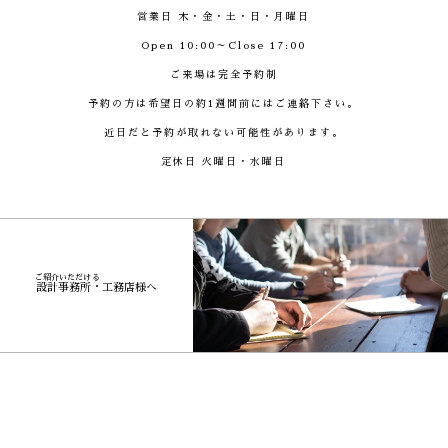
営業日 木・金・土・日・月曜日
Open 10:00～Close 17:00
ご来場は完全予約制
予約の方は希望日の約1週間前にはご連絡下さい。
近日だと予約が取れない可能性があります。
定休日 火曜日・水曜日
ご
紹
介
い
た
だ
け
る
設
計
事
務
所
・
工
務
店
様
へ