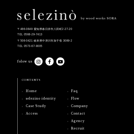
〒486-0849 愛知県春日井市八田町2-27-20
TEL 0568-29-7413
〒508-0421 岐阜県中津川市加子母 3089-2
© 2020-2026 selezino ALL Right Reserved
TEL 0573-67-9005
folow us
CONTENTS
Home
Faq
selezino identity
Flow
Case Study
Company
Access
Contact
Agency
Recruit