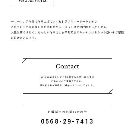
View All Works
一つ一つ、手作業で作り上げていくセレジノのオーダーキッチン
ご自宅の中で木の温もりを感じながら、ゆっくりと深呼吸をしたくなる。
大量生産ではなく、なんとか作り出せる年間30台のキッチンはそういう想いをご家庭
に届けたいのです。
C
o
n
t
a
c
t
selezino(セレジノ)に関するお問い合わせは
こちらからご連絡ください。
担当者より折り返しご連絡させていただきます。
お電話でのお問い合わせ
0568-29-7413