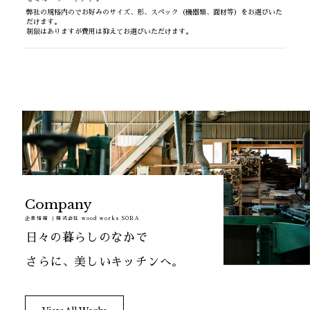
弊社の規格内のでお好みのサイズ、形、スペック（機器類、面材等）をお選びいた
だけます。
制限はありますが費用は抑えてお選びいただけます。
Company
企業情報 ｜
株式会社 wood works SORA
日
々
の
暮
ら
し
の
な
か
で
さ
ら
に
、
美
し
い
キ
ッ
チ
ン
へ
。